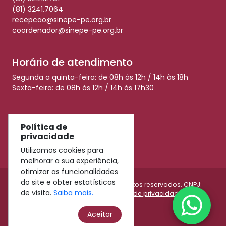
(81) 3241.7064
recepcao@sinepe-pe.org.br
coordenador@sinepe-pe.org.br
Horário de atendimento
Segunda a quinta-feira: de 08h às 12h / 14h às 18h
Sexta-feira: de 08h às 12h / 14h às 17h30
Redes Sociais
Política de
privacidade
Utilizamos cookies para
melhorar a sua experiência,
otimizar as funcionalidades
do site e obter estatísticas
© 2026 Sinepe-PE - Todos os direitos reservados. CNPJ:
de visita.
Saiba mais.
11.009.990/0001-45 |
Política de privacidade
Aceitar